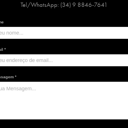
me
il *
sagem *